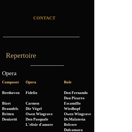
CONTACT
Repertoire
Opera
Composer
Opera
Role
Beethoven
Fidelio
Don Fernando
Don Pizarro
Bizet
Carmen
Escamillo
Braunfels
Die Vögel
Wiedhopf
Britten
Owen Wingrave
Owen Wingrave
Donizetti
Don Pasquale
Dr.Malatesta
L'elisir d'amore
Belcore
Dulcamara