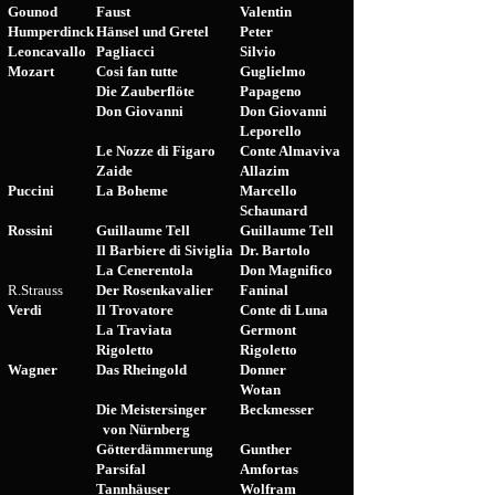
Gounod
Faust
Valentin
Humperdinck
Hänsel und Gretel
Peter
Leoncavallo
Pagliacci
Silvio
Mozart
Cosi fan tutte
Guglielmo
Die Zauberflöte
Papageno
Don Giovanni
Don Giovanni
Leporello
Le Nozze di Figaro
Conte Almaviva
Zaide
Allazim
Puccini
La Boheme
Marcello
Schaunard
Rossini
Guillaume Tell
Guillaume Tell
Il Barbiere di Siviglia
Dr. Bartolo
La Cenerentola
Don Magnifico
R.Strauss
Der Rosenkavalier
Faninal
Verdi
Il Trovatore
Conte di Luna
La Traviata
Germont
Rigoletto
Rigoletto
Wagner
Das Rheingold
Donner
Wotan
Die Meistersinger
Beckmesser
von Nürnberg
Götterdämmerung
Gunther
Parsifal
Amfortas
Tannhäuser
Wolfram