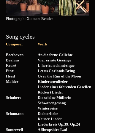
Photograph: Xiomara Bender
Song cycles
Composer
Work
Beethoven
An die ferne Geliebte
Brahms
Vier ernste Gesänge
Fauré
L'horizon chimérique
Finzi
Let us Garlands Bring
Head
O
ver the Rim of the Moon
Mahler
Kindertotenlieder
Lieder eines fahre
nden Gesellen
Rückert Lieder
Schubert
Die schöne Müllerin
Schwanengesang
Winterreise
Schumann
Dich
terliebe
Kerner Lieder
Lieder
kreis Op.39, Op.24
Somervell
A Shropshire Lad