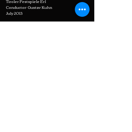
Tiroler Festspiele Erl
Conductor: Gustav Kuhn
July 2013
Nocturne
Over the rim of the moon
Michael Head
Pianist: Konstantinos Diminakis
Gesellschaft für Musiktheater
January 2026